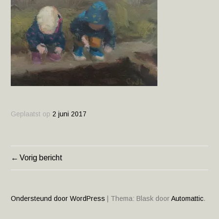
Geplaatst op
2 juni 2017
Vorig bericht
BERICHT
NAVIGATIE
Ondersteund door WordPress
|
Thema: Blask door
Automattic
.