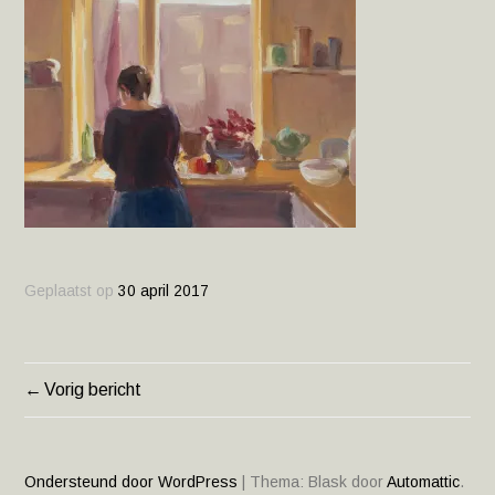
Geplaatst op
30 april 2017
Vorig bericht
BERICHT
NAVIGATIE
Ondersteund door WordPress
|
Thema: Blask door
Automattic
.