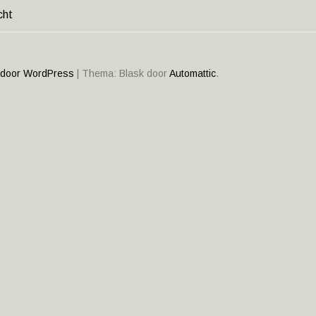
cht
HT
ATIE
 door WordPress
|
Thema: Blask door
Automattic
.