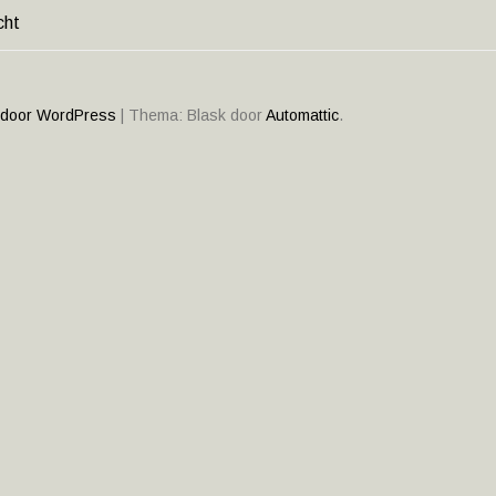
cht
HT
ATIE
 door WordPress
|
Thema: Blask door
Automattic
.