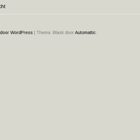
cht
HT
ATIE
 door WordPress
|
Thema: Blask door
Automattic
.