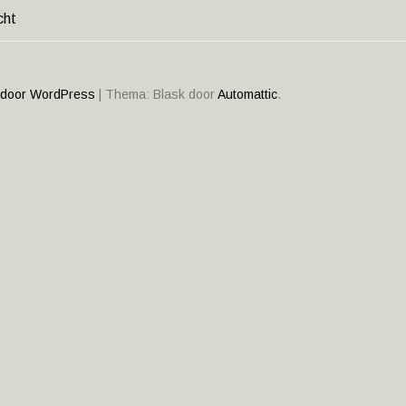
cht
HT
ATIE
 door WordPress
|
Thema: Blask door
Automattic
.