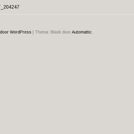
7_204247
HT
ATIE
 door WordPress
|
Thema: Blask door
Automattic
.