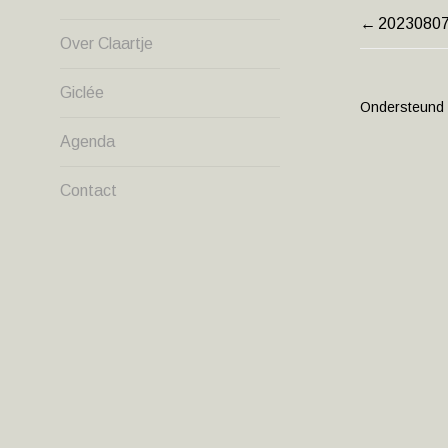
2023080
BERIC
Over Claartje
NAVIG
Giclée
Ondersteund
Agenda
Contact