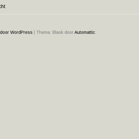
cht
HT
ATIE
 door WordPress
|
Thema: Blask door
Automattic
.