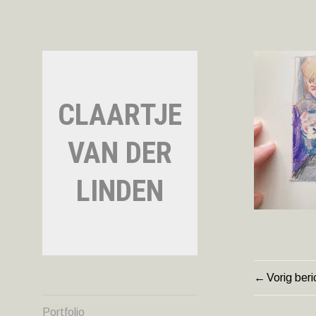
Naar
de
inhoud
springen
CLAARTJE
VAN DER
LINDEN
Vorig beri
BERIC
Portfolio