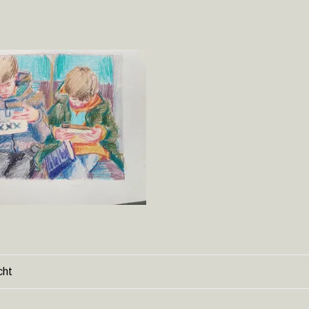
cht
HT