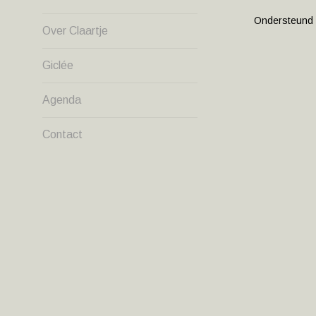
NAVIG
Ondersteund
Over Claartje
Giclée
Agenda
Contact