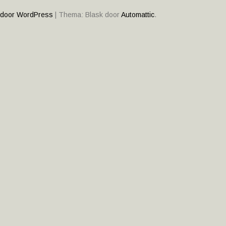
ATIE
 door WordPress
|
Thema: Blask door
Automattic
.