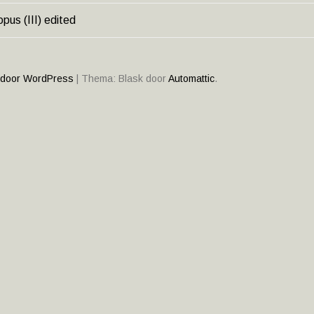
pus (III) edited
HT
ATIE
 door WordPress
|
Thema: Blask door
Automattic
.