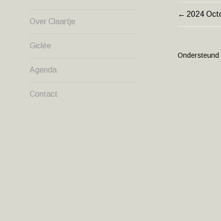
2024 Octo
BERIC
Over Claartje
NAVIG
Giclée
Ondersteund
Agenda
Contact