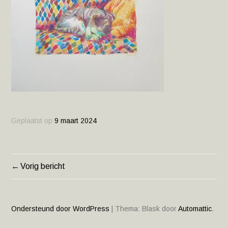
Geplaatst op
9 maart 2024
Vorig bericht
BERICHT
NAVIGATIE
Ondersteund door WordPress
|
Thema: Blask door
Automattic
.