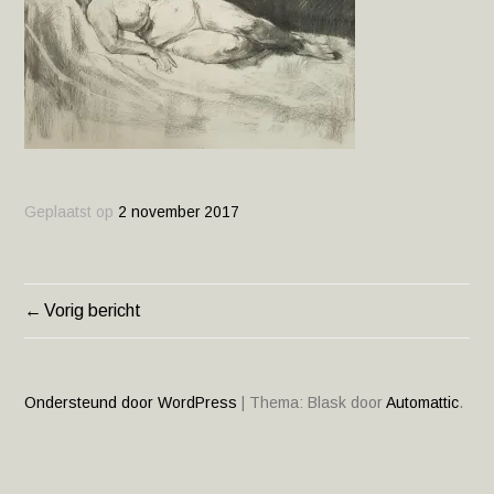
Geplaatst op
2 november 2017
Vorig bericht
BERICHT
NAVIGATIE
Ondersteund door WordPress
|
Thema: Blask door
Automattic
.