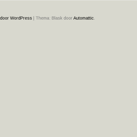
ATIE
 door WordPress
|
Thema: Blask door
Automattic
.