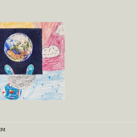
cht
HT