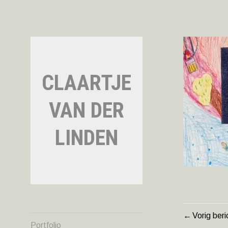
Naar
de
inhoud
springen
CLAARTJE
VAN DER
LINDEN
Vorig beri
BERIC
Portfolio