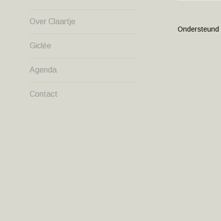
NAVIG
Over Claartje
Ondersteund
Giclée
Agenda
Contact