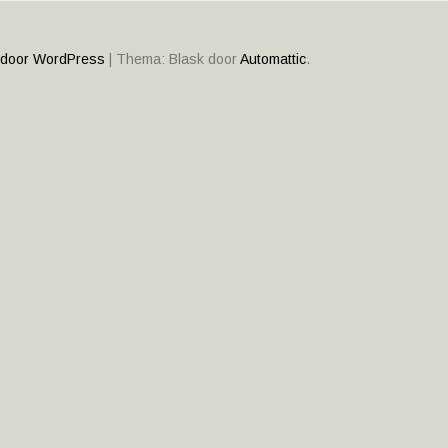
ATIE
 door WordPress
|
Thema: Blask door
Automattic
.