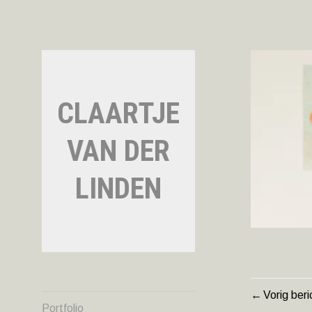
Naar
de
inhoud
springen
CLAARTJE
VAN DER
LINDEN
Vorig beri
BERIC
Portfolio