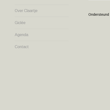
NAVIG
Over Claartje
Ondersteund
Giclée
Agenda
Contact