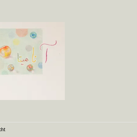
cht
HT