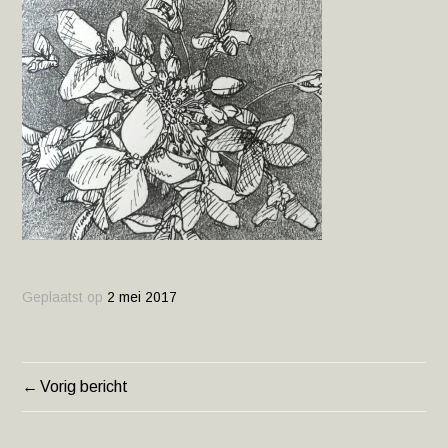
Geplaatst op
2 mei 2017
Vorig bericht
BERICHT
NAVIGATIE